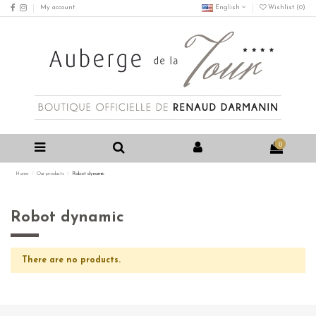
My account
English
Wishlist (
0
)
0
Home
Our products
Robot dynamic
Robot dynamic
There are no products.