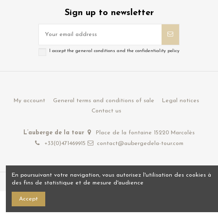
Sign up to newsletter
I accept the general conditions and the confidentiality policy
My account
General terms and conditions of sale
Legal notices
Contact us
L’auberge de la tour
Place de la fontaine 15220 Marcolès
+33(0)471469915
contact@aubergedela-tour.com
En poursuivant votre navigation, vous autorisez l'utilisation des cookies à
des fins de statistique et de mesure d'audience
Accept